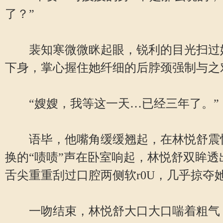
了？”
裴知寒微微眯起眼，锐利的目光扫过她的
下身，掌心握住她纤细的后脖颈强制与之
“嫂嫂，我等这一天…已经三年了。”
语毕，他嘴角缓缓翘起，在林悦舒震惊
换的“啧啧”声在卧室响起，林悦舒双眸
舌尖重重刮过口腔两侧软r0U，几乎掠
一吻结束，林悦舒大口大口喘着粗气，