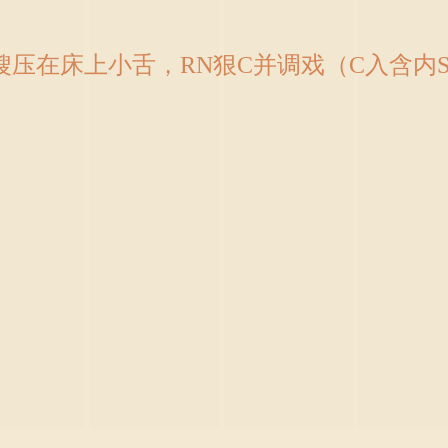
嫂压在床上小舌，RN狠C并调戏（C入含内S） (