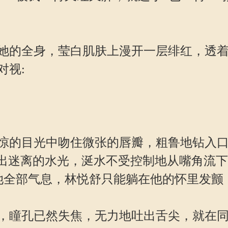
全身，莹白肌肤上漫开一层绯红，透着软n
对视:
的目光中吻住微张的唇瓣，粗鲁地钻入口腔
透出迷离的水光，涎水不受控制地从嘴角流
夺她全部气息，林悦舒只能躺在他的怀里发
瞳孔已然失焦，无力地吐出舌尖，就在同