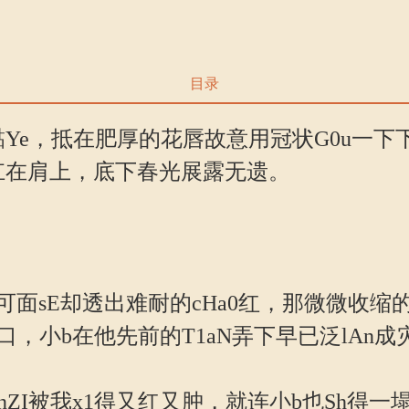
目录
e，抵在肥厚的花唇故意用冠状G0u一下下研磨
扛在肩上，底下春光展露无遗。
E却透出难耐的cHa0红，那微微收缩的
，小b在他先前的T1aN弄下早已泛lAn成
I被我x1得又红又肿，就连小b也Sh得