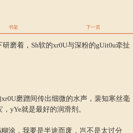
书架
下一页
着，Sh软的xr0U与深粉的gUit0u牵扯
xr0U磨蹭间传出细微的水声，裴知寒丝毫
灾，yYe就是最好的润滑剂。
一塌糊涂，我要是半途而废，岂不是太过分