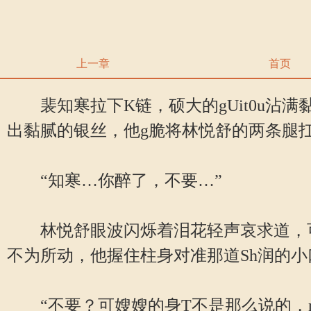
上一章
首页
裴知寒拉下K链，硕大的gUit0u沾满黏Y
出黏腻的银丝，他g脆将林悦舒的两条腿
“知寒…你醉了，不要…”
林悦舒眼波闪烁着泪花轻声哀求道，可面s
不为所动，他握住柱身对准那道Sh润的小口
“不要？可嫂嫂的身T不是那么说的，nZ