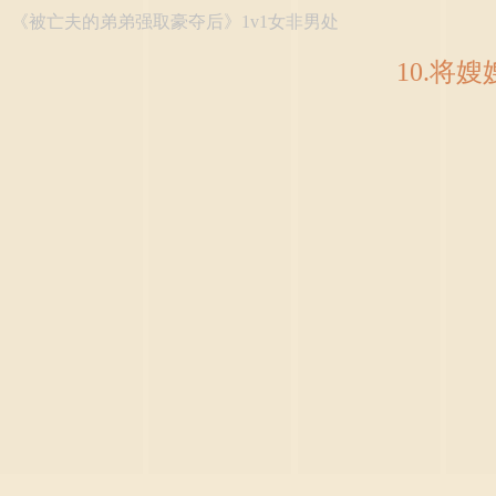
《被亡夫的弟弟强取豪夺后》1v1女非男处
10.将嫂