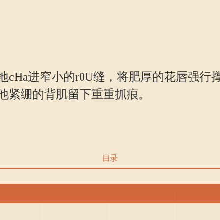
Ha进窄小的r0U缝，将肥厚的花唇强行
他紧绷的背肌留下重重抓痕。
目录