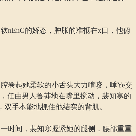
EnG的娇态，肿胀的准抵在x口，他俯
卷起她柔软的小舌头大力啃咬，唾Ye交
下，任由男人鲁莽地在嘴里搅动，裴知寒的
颤，双手本能地抓住他结实的背肌。
一时间，裴知寒握紧她的腿侧，腰部重重