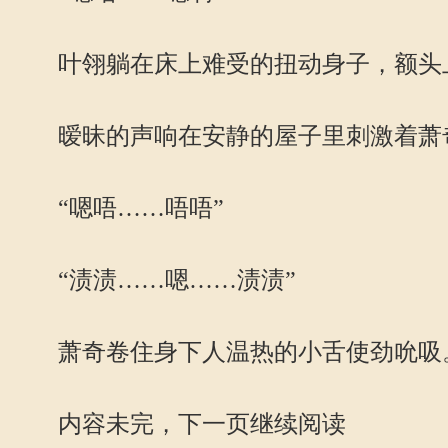
叶翎躺在床上难受的扭动身子，额头上
暧昧的声响在安静的屋子里刺激着萧奇
“嗯唔……唔唔”
“渍渍……嗯……渍渍”
萧奇卷住身下人温热的小舌使劲吮吸
内容未完，下一页继续阅读