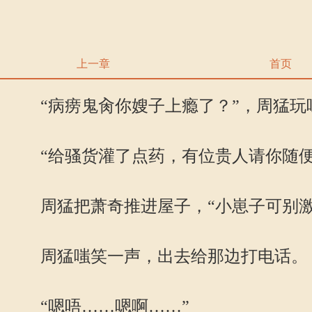
上一章
首页
“病痨鬼肏你嫂子上瘾了？”，周猛玩
“给骚货灌了点药，有位贵人请你随便
周猛把萧奇推进屋子，“小崽子可别激
周猛嗤笑一声，出去给那边打电话。
“嗯唔……嗯啊……”