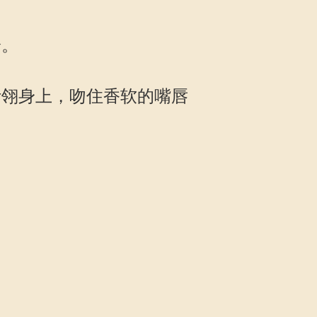
吟。
翎身上，吻住香软的嘴唇