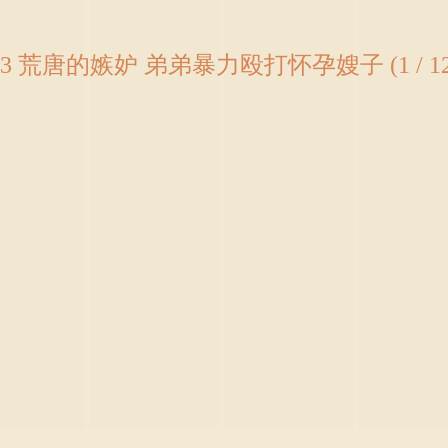
13 荒唐的嫉妒 弟弟暴力殴打怀孕嫂子 (1 / 12