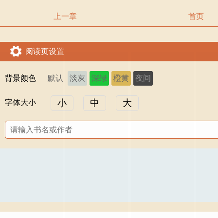
上一章
首页
阅读页设置
背景颜色
默认
淡灰
深绿
橙黄
夜间
小
中
大
字体大小