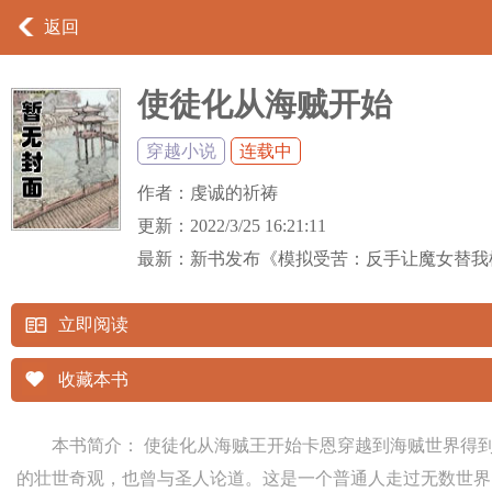
返回
使徒化从海贼开始
穿越小说
连载中
作者：
虔诚的祈祷
更新：
2022/3/25 16:21:11
最新：
新书发布《模拟受苦：反手让魔女替我
立即阅读
收藏本书
本书简介： 使徒化从海贼王开始卡恩穿越到海贼世界得
的壮世奇观，也曾与圣人论道。这是一个普通人走过无数世界