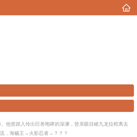
师。他曾踏入传出巨兽咆哮的深渊，曾亲眼目睹九龙拉棺离去
流，海贼王→火影忍者→？？？