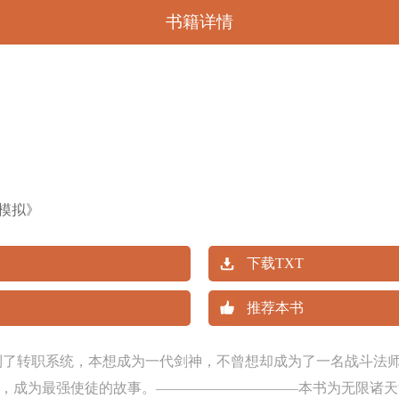
书籍详情
模拟》
下载TXT
推荐本书
到了转职系统，本想成为一代剑神，不曾想却成为了一名战斗法
，成为最强使徒的故事。——————————本书为无限诸天