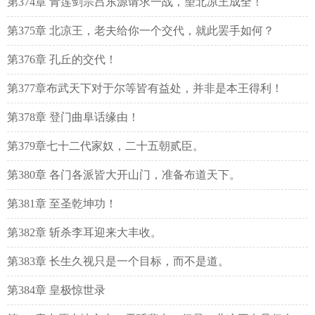
那一抹气运？
第374章 青莲剑宗吕东源请求一战，望北凉王成全！
第375章 北凉王，老夫给你一个交代，就此罢手如何？
第376章 孔丘的交代！
第377章布武天下对于尔等皆有益处，并非是本王得利！
第378章 登门曲阜话缘由！
第379章七十二代家奴，二十五朝贰臣。
第380章 各门各派皆大开山门，准备布道天下。
第381章 至圣乾坤功！
第382章 斩杀李耳迎来大丰收。
第383章 长生久视只是一个目标，而不是道。
第384章 皇极惊世录