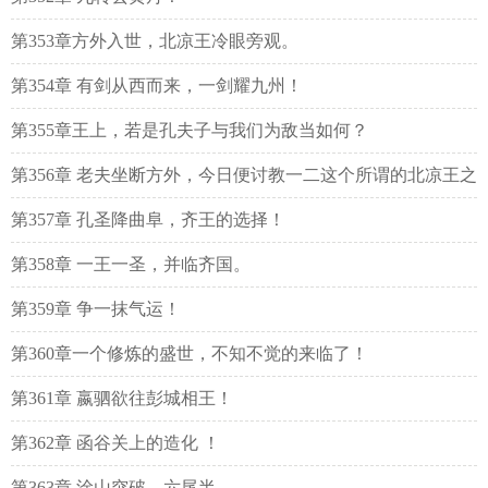
第353章方外入世，北凉王冷眼旁观。
第354章 有剑从西而来，一剑耀九州！
第355章王上，若是孔夫子与我们为敌当如何？
第356章 老夫坐断方外，今日便讨教一二这个所谓的北凉王之
高招！
第357章 孔圣降曲阜，齐王的选择！
第358章 一王一圣，并临齐国。
第359章 争一抹气运！
第360章一个修炼的盛世，不知不觉的来临了！
第361章 嬴驷欲往彭城相王！
第362章 函谷关上的造化 ！
第363章 涂山突破，六尾半。