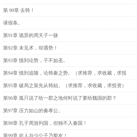
第 90章 去韩！
请假条。
第91章 诡异的周天子一脉
第92章 未见术，却遇势！
第93章 慎到论势，子不如圣。
第94章 慎到追随，论韩秦之势。（求推荐，求收藏，求投
资）
第95章 破局之策先从韩始。（求推荐，求收藏，求投资）
第96章 孤只说了给一郡之地何时说了要给魏国的郡？
第97章 压力如山的秦孝公。
第98章 孔子周游列国，但独不入秦国！
第99章 此人与少公子乃挚友！