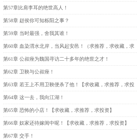
第57章比肩李耳的绝世高人！
第58章 赵侯你可知栎阳之事？
第59章 当时最强，舍我其谁！
第60章 血染渭水北岸，当风起安邑！（求推荐，求收藏，求
投资）
第61章 公叔痤为魏国寻访二十多年的绝世之才！
第62章 卫鞅与公叔痤！
第63章 若王上不用卫鞅便杀了他！【求收藏，求推荐，求投
资！】
第64章 这一去，我向江湖！
第65章 恐怖的小店！【求收藏，求推荐，求投资】
第66章 奴家还待嫁闺中呢！【求收藏，求推荐，求投资】
第67章 交手！