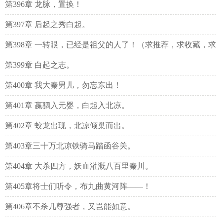
第396章 龙脉，置换！
第397章 后起之秀白起。
第398章 一转眼，已经是祖父的人了！（求推荐，求收藏，求
订阅）
第399章 白起之志。
第400章 我大秦男儿，勿忘东出！
第401章 嬴驷入元婴，白起入北凉。
第402章 蛟龙出现，北凉倾巢而出。
第403章三十万北凉铁骑马踏函谷关。
第404章 大杀四方，妖血灌溉八百里秦川。
第405章将士们听令，布九曲黄河阵——！
第406章不杀几尊强者，又岂能如意。