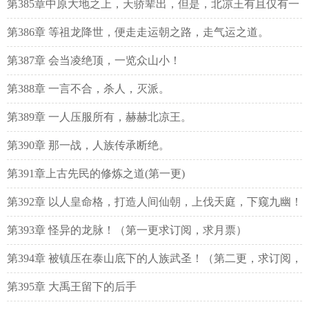
第385章中原大地之上，天骄辈出，但是，北凉王有且仅有一
个。
第386章 等祖龙降世，便走走运朝之路，走气运之道。
第387章 会当凌绝顶，一览众山小！
第388章 一言不合，杀人，灭派。
第389章 一人压服所有，赫赫北凉王。
第390章 那一战，人族传承断绝。
第391章上古先民的修炼之道(第一更)
第392章 以人皇命格，打造人间仙朝，上伐天庭，下窥九幽！
（第二更）
第393章 怪异的龙脉！（第一更求订阅，求月票）
第394章 被镇压在泰山底下的人族武圣！（第二更，求订阅，
求月票）
第395章 大禹王留下的后手