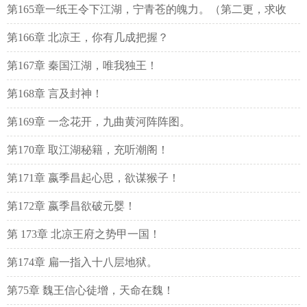
第165章一纸王令下江湖，宁青苍的魄力。（第二更，求收
藏，求订阅）
第166章 北凉王，你有几成把握？
第167章 秦国江湖，唯我独王！
第168章 言及封神！
第169章 一念花开，九曲黄河阵阵图。
第170章 取江湖秘籍，充听潮阁！
第171章 嬴季昌起心思，欲谋猴子！
第172章 嬴季昌欲破元婴！
第 173章 北凉王府之势甲一国！
第174章 扁一指入十八层地狱。
第75章 魏王信心徒增，天命在魏！