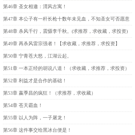
第46章 圣女相邀：渭风古寓！
第47章 本公子有一杆长枪十数年未见血，不知圣女可否愿意
一试？
第48章 杀风千行，震慑李千秋。(求推荐，求收藏，求投资)
第49章 再杀风雷宗强者！【求收藏，求推荐，求投资】
第50章 宁青苍大怒，江湖云起。
第51章 一本正经的胡说八道！（求收藏，求推荐，求投资）
第52章 利益才是合作的基础！
第53章 嬴季昌的疯狂！（求推荐，求收藏）
第54章 苍天霸血！
第55章 以人为阵，一子屠龙！
第56章 这件事交给黑冰台便是！