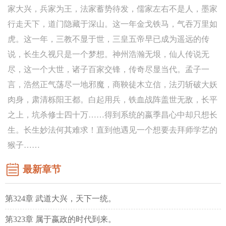
家大兴，兵家为王，法家蓄势待发，儒家左右不是人，墨家
行走天下，道门隐藏于深山。这一年金戈铁马，气吞万里如
虎。这一年，三教不显于世，三皇五帝早已成为遥远的传
说，长生久视只是一个梦想。神州浩瀚无垠，仙人传说无
尽，这一个大世，诸子百家交锋，传奇尽显当代。孟子一
言，浩然正气荡尽一地邪魔，商鞅徒木立信，法刃斩破大妖
肉身，肃清栎阳王都。白起用兵，铁血战阵盖世无敌，长平
之上，坑杀修士四十万……得到系统的嬴季昌心中却只想长
生。长生妙法何其难求！直到他遇见一个想要去拜师学艺的
猴子……
最新章节
第324章 武道大兴，天下一统。
第323章 属于嬴政的时代到来。