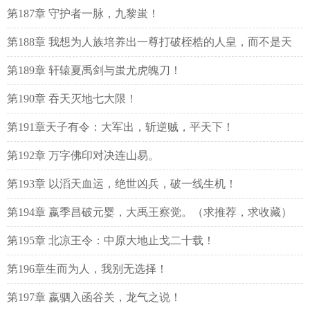
第187章 守护者一脉，九黎蚩！
第188章 我想为人族培养出一尊打破桎梏的人皇，而不是天
子。
第189章 轩辕夏禹剑与蚩尤虎魄刀！
第190章 吞天灭地七大限！
第191章天子有令：大军出，斩逆贼，平天下！
第192章 万字佛印对决连山易。
第193章 以滔天血运，绝世凶兵，破一线生机！
第194章 嬴季昌破元婴，大禹王察觉。（求推荐，求收藏）
第195章 北凉王令：中原大地止戈二十载！
第196章生而为人，我别无选择！
第197章 嬴驷入函谷关，龙气之说！