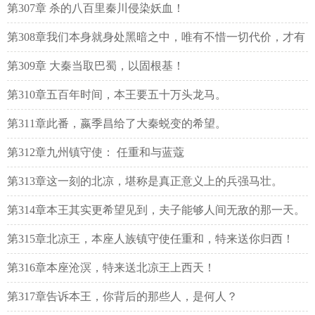
第307章 杀的八百里秦川侵染妖血！
第308章我们本身就身处黑暗之中，唯有不惜一切代价，才有
可能闯出去。
第309章 大秦当取巴蜀，以固根基！
第310章五百年时间，本王要五十万头龙马。
第311章此番，嬴季昌给了大秦蜕变的希望。
第312章九州镇守使： 任重和与蓝蔻
第313章这一刻的北凉，堪称是真正意义上的兵强马壮。
第314章本王其实更希望见到，夫子能够人间无敌的那一天。
第315章北凉王，本座人族镇守使任重和，特来送你归西！
第316章本座沧溟，特来送北凉王上西天！
第317章告诉本王，你背后的那些人，是何人？