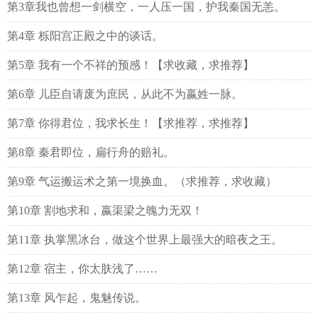
第3章我也曾想一剑横空，一人压一国，护我秦国无恙。
第4章 栎阳宫正殿之中的谈话。
第5章 我有一个不祥的预感！【求收藏，求推荐】
第6章 儿臣自请废为庶民，从此不为嬴姓一脉。
第7章 你得君位，我求长生！【求推荐，求推荐】
第8章 秦君即位，扁行舟的赔礼。
第9章 气运搬运术之第一境换血。（求推荐，求收藏）
第10章 割地求和，嬴渠梁之魄力无双！
第11章 执掌黑冰台，做这个世界上最强大的暗夜之王。
第12章 宿主，你太肤浅了……
第13章 风乍起，鬼魅传说。