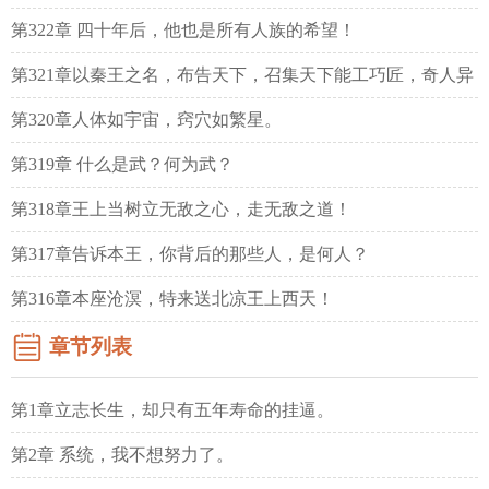
第322章 四十年后，他也是所有人族的希望！
第321章以秦王之名，布告天下，召集天下能工巧匠，奇人异
士入咸阳！
第320章人体如宇宙，窍穴如繁星。
第319章 什么是武？何为武？
第318章王上当树立无敌之心，走无敌之道！
第317章告诉本王，你背后的那些人，是何人？
第316章本座沧溟，特来送北凉王上西天！
章节列表
第1章立志长生，却只有五年寿命的挂逼。
第2章 系统，我不想努力了。