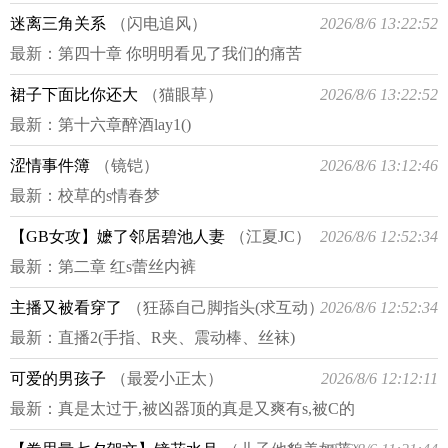
迷离三角关系
（闪电追风）
2026/8/6 13:22:52
最新：
第四十章 你明明看见了我们的痛苦
裙子下面比你还大
（猫眼草）
2026/8/6 13:22:52
最新：
第十六章醉酒lay1()
涩情事件簿
（镜铠）
2026/8/6 13:12:46
最新：
校草的s情春梦
【GB女攻】嬷了邻居碧池人妻
（江夏JC）
2026/8/6 12:52:34
最新：
第二章 红s蕾丝内裤
主播又被看穿了
（狂舔自己脚指头(求互动）
2026/8/6 12:52:34
最新：
直播2(手指、R夹、震动棒、丝袜)
可爱的男孩子
（最爱小正太）
2026/8/6 12:12:11
最新：
真是太过于,被凶器顶的真是又爽有s,被C的