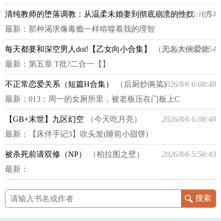
清纯教师的堕落调教：从温柔未婚妻到彻底崩溃的性奴
2026/8/6 6:18:54
（方
灵）
最新：
那种渴求像毒瘾一样啃噬着我的理智
每天都要和深空男人doi!【乙女向小合集】
（无名大侠爱烧
2026/8/6 6:18:54
肉）
最新：
第五章 T批?二合一【】
不正常恋爱关系（短篇H合集）
（后厨炒俩菜）
2026/8/6 6:08:48
最新：
013：周一的女厕所里，被老板压在门板上C
【GB+末世】九区幻空
（今天吃月亮）
2026/8/6 6:08:48
最新：
【床伴手记3】吹头发(睡前小甜饼)
被杀死前请双修（NP）
（柏拉图之壁）
2026/8/6 5:58:43
最新：