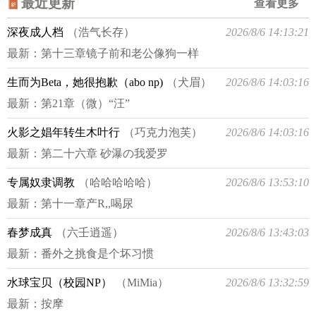
最近更新
查看更多
与愿违，当她不受契约束缚的神兽体质被发
深夜成人档
（浩气长存）
2026/8/6 14:13:21
现，她不是在被伺候，就是在被伺候的路
最新：
第十三章镜子前和老公像狗一样
上。有主线剧情，也有肉排个雷：是个挖坑
作者，更新时间不定众多男主，基本上男主
生而为Beta，她很抱歉（abo np)
（犬眉）
2026/8/6 14:03:16
全洁，女主穿越前不洁由于女主原身是神
最新：
第21章（微）“汪”
明，故而不会有太浪女的情节..但高能画面有
火影之娼年转生木叶行
（巧克力泡芙）
2026/8/6 14:03:16
群Ｐ这类，也不会走小菊，强制爱部份不一
定会在前期可能后期才有会根据剧情进度做
最新：
第二十六章 砂瀑の我爱罗
一点小修改＃强制爱 ＃ＮＰ ＃架空 设
专属奴隶调教
（哈哈哈哈哈）
2026/8/6 13:53:10
定基础上，女主不会真心爱上任何一位男主
最新：
第十一章产R,,喝尿
可能动心过，但在能真正掌握命运之前不会
爱而男主们就是嘴上说着强制爱，心里却又
春梦成真
（六壬逍遥）
2026/8/6 13:43:03
不舍得把女主伤得太狠
最新：
番外之挑食是个坏习惯
水球宝贝（校园NP）
（MiMia）
2026/8/6 13:32:59
最新：
按摩