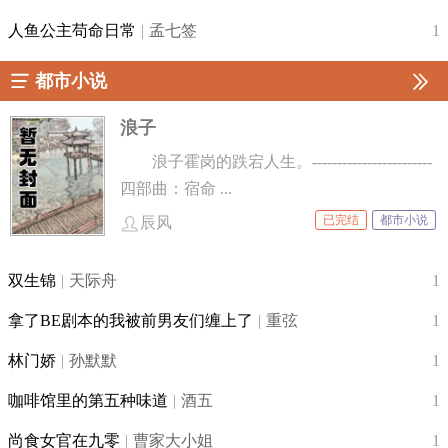
缠绕笼罩着。*冬雷震震夏雨雪转世轮回之前
人鱼公主苟命日常
|
孟七签
1
要过判官四司，将生前债务理清，来世好做
偿还。只是，有一桩案件怎么也理不清。这
都市小说
对债权债务关系，无论他们怎么安排，债权
浪子
人总是不肯接受债务人的还债，还不停借债
给他。*皎若太阳升朝霞那年湖边桃花盛开之
浪子霍岗的跌宕人生。------------------------
时，花灯如昼，我于水中捞月，许了三愿一
四部曲：宿命 ...
愿逝者安息二愿生者无忧三愿风平浪静然，
已完结
都市小说
辰风
我这一生，满是遗憾。*颜如舜华佩琼琚我要
让后世之人，用琴瑟管弦，诗词歌赋，颂我
双生锦
|
天际舟
1
千秋功业，赞我天下无双。他于我，只是锦
上花，不是雪中炭。*安能辨我是雄雌杀戮之
拿了BE剧本的我被前男友们缠上了
|
重弦
1
后，腐烂与鲜血中生出一朵水晶兰，洁白如
林门娇
|
孙默默
1
玉，染了神的鲜血，成了世间唯一的一朵红
色水晶兰。
咖啡馆里的第五种味道
|
酒五
1
尚食女官在九零
|
曹家大小姐
1