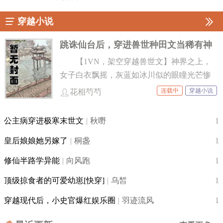
穿越小说
跳诛仙台后，穿进兽世种田文当稀有神
兽(高h、np)
【1VN，架空穿越兽世文】神界之上，
女子白衣飘摇，灰蓝如冰川似的眼瞳光芒惨
淡，＂这愚昧的世界，不待也罢。＂随后迈
连载中
穿越小说
花相芍芍
开长腿跳进眼前名为诛仙台的大坑，＂什么
狗屁神格，不如当个凡人有趣。＂––再度睁
公主病穿进极寒末世文
|
秋嘢
1
眼，身旁围着许多人，头上有猫耳狼耳，还
皇后娘娘她另嫁了
|
桐盏
1
有身后拖地的长尾巴......＂她醒了!巫医，她醒
了！＂圣曦璃一脸矒，才发现，她竟穿进了
修仙半路学异能
|
向风跑
1
以前在凡间看过的兽世种田文里，而她，变
顶级掠食者的可爱幼崽[快穿]
|
乌皙
1
成兽世稀有神兽，生育力MAX好吧，和兽夫
啪啪啪还能漲武力值，她勉强接受看着同为
穿越现代后，小史官爆红娱乐圈
|
羽迹流风
1
穿越者的種田文女主把兽世文化水平拉高不
少，她都能安心在兽世躺平当土豆了然，事