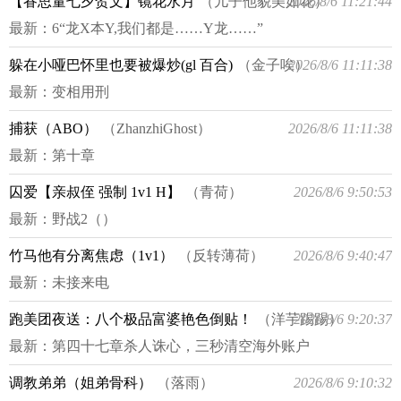
【眷思量七夕贺文】镜花水月
（儿子他貌美如花）
2026/8/6 11:21:44
最新：
6“龙X本Y,我们都是……Y龙……”
躲在小哑巴怀里也要被爆炒(gl 百合)
（金子唉）
2026/8/6 11:11:38
最新：
变相用刑
捕获（ABO）
（ZhanzhiGhost）
2026/8/6 11:11:38
最新：
第十章
囚爱【亲叔侄 强制 1v1 H】
（青荷）
2026/8/6 9:50:53
最新：
野战2（）
竹马他有分离焦虑（1v1）
（反转薄荷）
2026/8/6 9:40:47
最新：
未接来电
跑美团夜送：八个极品富婆艳色倒贴！
（洋芋踢踢）
2026/8/6 9:20:37
最新：
第四十七章杀人诛心，三秒清空海外账户
调教弟弟（姐弟骨科）
（落雨）
2026/8/6 9:10:32