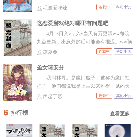
体天才，掉落【力量*20】，【速度*15】，
成一方大世界。执行天道权柄的故事。
连载中
科幻小说
毛遂爱吃辣
【圣血霸体*1】……你捡了起来，力量和速
度有所提升，走了狗屎运竟然获得逆天体质
这恋爱游戏绝对哪里有问题吧
圣血霸体！ 你杀死一头星兽，掉落【力量
4月13日入v，入v当天有万更哦ww每晚
*15】，【速度*12】，【兽结核*1】……你
九点更新，出意外的话可能会有推迟。ww预
捡了起来，力量和速度有所提升，并将兽结
收文：《穿书后在火葬场原地起飞》点开专
连载中
科幻小说
核卖掉，大赚了10000000…… …… 你这一生
凉夏桑
栏就能看到。 欢迎玩家来到《爱与奇
打败了无数对手，突然有一天，你随便一剑
迹》游戏世界，请玩家选择所需要攻略的目
圣女请安分
斩了路过的无辜神魔，在家练刀不小心把星
标—— 夏川幸多少觉得吧，自己有点倒
河砍成了两段，小拳拳一锤打爆了太阳，让
我叫林寻。是魔门魔子，被称为魔门扛
霉。 被困在一个迷之恋爱游戏里出不去
世界坠入黑暗…… 原来，你已经无敌了！！
把子，他们都说我是上古以来难得一见的天
也就算了，由她所挑选的攻略对象还一个比
才。 不过……我不想干了。至于理由......先不
连载中
其他小说
声起于形
一个的难缠。 【A.彭格列未来十代目首
说了，我老婆来接我了。
领、现如今胆小怕事做什么都不行的废材
排行榜
查看更多
纲。】