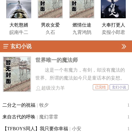
大乾憨婿
男欢女爱
燃情仕途
大奉打更人
皖南牛二
久石
九霄鸿鹄
卖报小郎君
玄幻小说
世界唯一的魔法师
这是一个有魔力，有剑，却没有魔法的
世界。所谓的魔法如今只是童话本的妄想。
但我却 ...
已完结
玄幻小说
超级没力羊
二分之一的祝福
|
牧夕
1
来自古代的呼唤
|
魔幻霏霏
1
【TFBOYS同人】我只要你幸福
|
小安
1