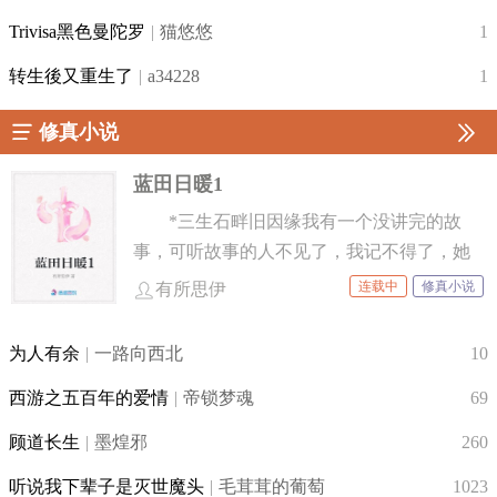
Trivisa黑色曼陀罗
|
猫悠悠
1
转生後又重生了
|
a34228
1
修真小说
蓝田日暖1
*三生石畔旧因缘我有一个没讲完的故
事，可听故事的人不见了，我记不得了，她
又不来找我，那我就在这里等，给每个路过
连载中
修真小说
有所思伊
的人讲一遍，千年万年，千人万人，总能找
到的。*此恨绵绵无绝期我终于有猫了。*在
为人有余
|
一路向西北
10
天愿作比翼鸟——“欠我的，你还没有还，现
西游之五百年的爱情
|
帝锁梦魂
69
在我死了，你要活得久一些...只可惜他没能听
到她没来得及说出口的半句话，她的怨恨，
顾道长生
|
墨煌邪
260
是他的惩罚，自此以后在汤谷数不清的时间
听说我下辈子是灭世魔头
|
毛茸茸的葡萄
1023
里，即便守着太阳，周身也只有无尽的黑夜