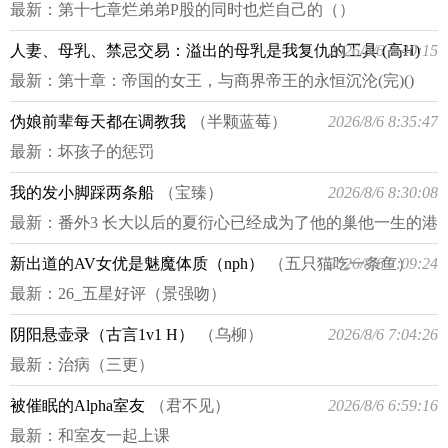
最新：
第十七章烂弟弟P股的同时也烂自己的（）
人妻、母乳、禁忌交易：溢出的母乳是我复仇的工具 (高H)
2026/8/6 8:40:15
最新：
（猫舍管理员）
第十章：帝国的女王，与商界帝王的永恒沉沦(完)()
伪娘前辈每天都在调教我
（半颗蓝莓）
2026/8/6 8:35:47
最新：
坏孩子的惩罚
我的发小脚踩两条船
（宝臻）
2026/8/6 8:30:08
最新：
番外3 长大以后的夏衍心已经成为了他的巢他一生的港
湾
新出道的AV女优是魅魔体质（nph）
（五只猫吃一条鱼）
2026/8/6 7:09:24
最新：
26_五星好评（景强吻）
阴阳悬壶录（古言1v1 H）
（乌柳）
2026/8/6 7:04:26
最新：
治病（三更）
被催眠的Alpha室友
（君不见）
2026/8/6 6:59:16
最新：
和室友一起上课