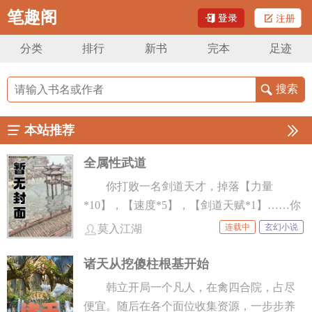
笔趣阁
分类
排行
新书
完本
足迹
本站推荐
全属性武道
你打败一名剑道天才，掉落【力量
*10】，【速度*5】，【剑道天赋*1】……你
捡了起来，力量和速度有所提升，并获得初
连载中
玄幻小说
莫入江湖
级剑道天赋！ 你打败一名刀道天才，掉落
【力量*10】，【速度*5】，【杀戮刀意*3】
诸天从挖傻柱根基开始
……你捡了起来，力量和速度有所提升，并
韩立开局一个凡人，在禽四合院，占尽
获得杀戮刀意，你变得超凶！ 你打败一名炼
便宜。随后在各个面位收集资源，一步步养