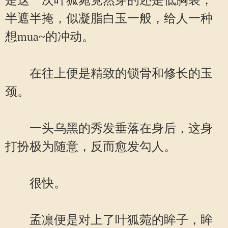
是这一次叶狐菀竟然穿的还是低胸装，
半遮半掩，似凝脂白玉一般，给人一种
想mua~的冲动。
在往上便是精致的锁骨和修长的玉
颈。
一头乌黑的秀发垂落在身后，这身
打扮极为随意，反而愈发勾人。
很快。
孟凛便是对上了叶狐菀的眸子，眸