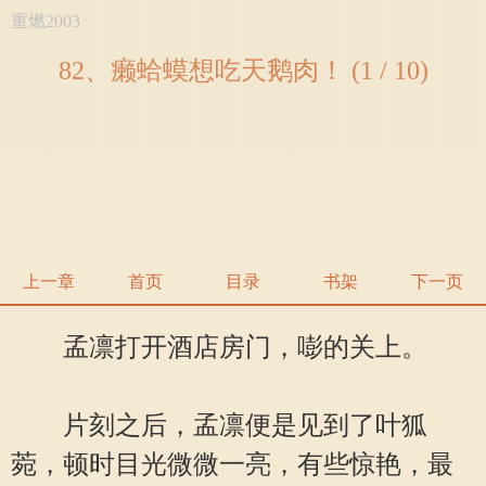
重燃2003
82、癞蛤蟆想吃天鹅肉！ (1 / 10)
上一章
首页
目录
书架
下一页
孟凛打开酒店房门，嘭的关上。
片刻之后，孟凛便是见到了叶狐
菀，顿时目光微微一亮，有些惊艳，最