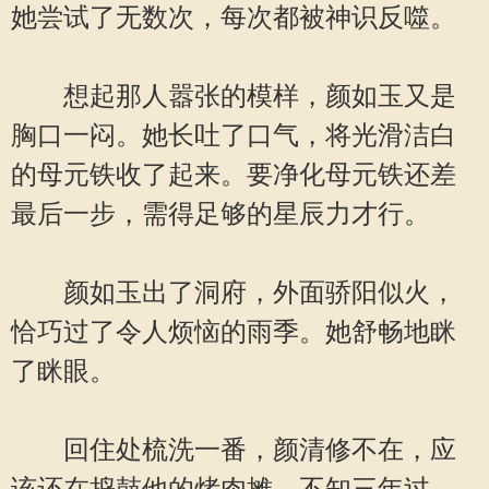
她尝试了无数次，每次都被神识反噬。
想起那人嚣张的模样，颜如玉又是
胸口一闷。她长吐了口气，将光滑洁白
的母元铁收了起来。要净化母元铁还差
最后一步，需得足够的星辰力才行。
颜如玉出了洞府，外面骄阳似火，
恰巧过了令人烦恼的雨季。她舒畅地眯
了眯眼。
回住处梳洗一番，颜清修不在，应