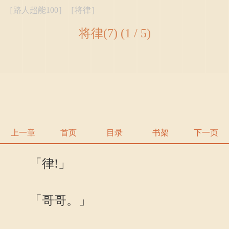
［路人超能100］［将律］
将律(7) (1 / 5)
上一章
首页
目录
书架
下一页
「律!」
「哥哥。」