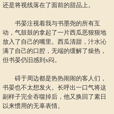
还是将视线落在了面前的甜品上。
书晏注视着我与书墨尧的所有互
动，气鼓鼓的拿起了一片西瓜恶狠狠地
放入了自己的嘴里。西瓜清甜，汁水沁
满了自己的口腔，无端的缓解了燥热，
但书晏仍旧感到x闷。
碍于周边都是热热闹闹的客人们，
书晏也不太想发火。长呼出一口气将这
副样子完全吞噬掉后，他又换回了素日
以来惯用的无辜表情。