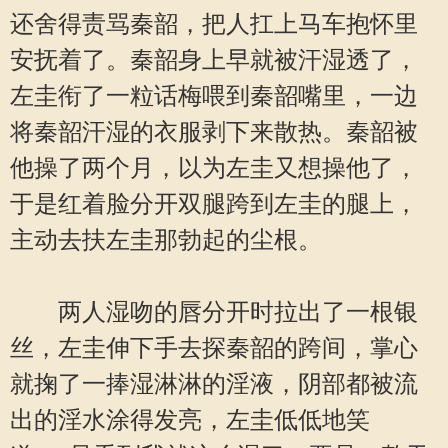
还舍得责骂秦韶，把人扛上马车抱怀里
安抚着了。秦韶身上早就被汗湿透了，
左圭衔了一粒话梅喂到秦韶嘴里，一边
将秦韶汗湿的衣服剥下来散热。秦韶被
他操了两个月，以为左圭又想操他了，
于是红着脸分开双腿跨到左圭的腿上，
主动去扶左圭那勃起的尘根。
两人湿吻的唇分开时拉出了一根银
丝，左圭伸下手去探秦韶的跨间，掌心
就掬了一捧湿淋淋的淫液，阴部都被流
出的淫水涂得发亮，左圭低低地笑