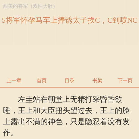
甜美的将军（双性大肚）
5将军怀孕马车上捧诱太子挨C，C到喷NC
晕 (1 / 2)
上一章
首页
目录
书架
下一页
左圭站在朝堂上无精打采昏昏欲
睡，王上和大臣扭头望过去，王上的脸
上露出不满的神色，只是隐忍着没有发
作。