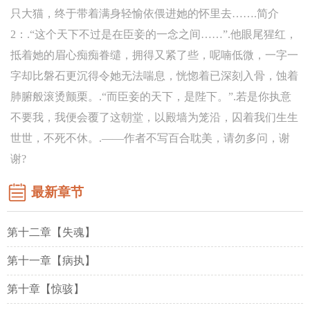
只大猫，终于带着满身轻愉依偎进她的怀里去…….简介
2：.“这个天下不过是在臣妾的一念之间……”.他眼尾猩红，
抵着她的眉心痴痴眷缱，拥得又紧了些，呢喃低微，一字一
字却比磐石更沉得令她无法喘息，恍惚着已深刻入骨，蚀着
肺腑般滚烫颤栗。.“而臣妾的天下，是陛下。”.若是你执意
不要我，我便会覆了这朝堂，以殿墙为笼沿，囚着我们生生
世世，不死不休。.——作者不写百合耽美，请勿多问，谢
谢?
最新章节
第十二章【失魂】
第十一章【病执】
第十章【惊骇】