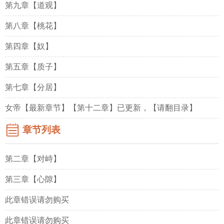
第九章【道观】
第八章【桃花】
第四章【奴】
第五章【质子】
第七章【分居】
女帝【最新章节】【第十二章】已更新，【请翻目录】
章节列表
第二章【对峙】
第三章【心隙】
此章错误请勿购买
此章错误请勿购买