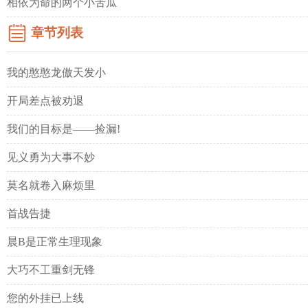
相依为命的两个小苦瓜
章节列表
我的憨憨龙傲天发小
开局差点被劝退
我们的目标是——捡漏!
见义勇为大事不妙
莫名就卷入麻烦里
首战告捷
晨B是正常生理现象
大巧不工重剑无锋
您的外挂已上线