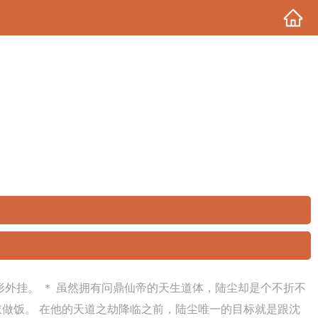
外挂。 ＊ 虽然拥有问鼎仙帝的天生道体，陆尘却是个不折不
做饭。 在他的天道之劫降临之前，陆尘唯一的目标就是跟沈