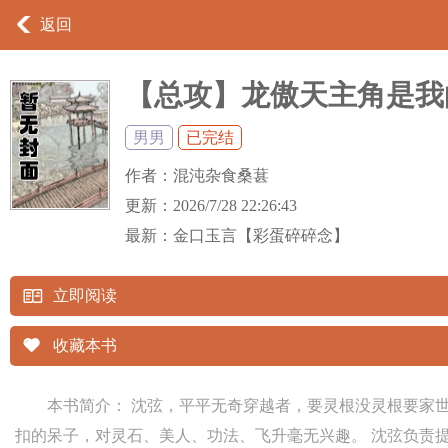
返回
【总攻】龙傲天主角是我
男男
已完结
作者：
混沌杂食桑葚
更新：
2026/7/28 22:26:43
最新：
金口玉言【彩蛋碎碎念】
立即阅读
收藏本书
本书简介： 沈弦，平平无奇穿越者，要灵根没灵根要家世
扣的呆子，对灵石、美人、功法、飞升毫无兴趣。 沈弦负责