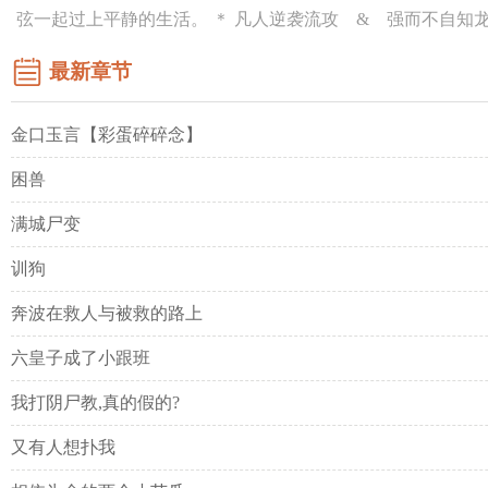
弦一起过上平静的生活。 ＊ 凡人逆袭流攻 & 强而不自知
最新章节
金口玉言【彩蛋碎碎念】
困兽
满城尸变
训狗
奔波在救人与被救的路上
六皇子成了小跟班
我打阴尸教,真的假的?
又有人想扑我