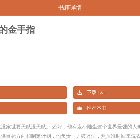
书籍详情
的金手指
下载TXT
推荐本书
没家世要天赋没天赋。 还好，他有发小陆尘这个世界最强的人形
提供目标方向和制定计划，他负责一力破万法，然后准时回来洗衣