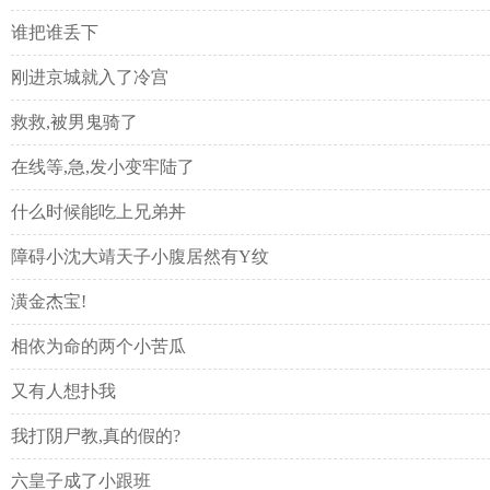
谁把谁丢下
刚进京城就入了冷宫
救救,被男鬼骑了
在线等,急,发小变牢陆了
什么时候能吃上兄弟丼
障碍小沈大靖天子小腹居然有Y纹
潢金杰宝!
相依为命的两个小苦瓜
又有人想扑我
我打阴尸教,真的假的?
六皇子成了小跟班