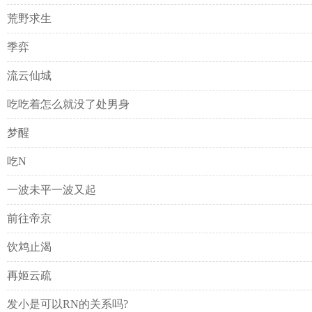
荒野求生
季弈
流云仙城
吃吃着怎么就没了处男身
梦醒
吃N
一波未平一波又起
前往帝京
饮鸩止渴
再姬云疏
发小是可以RN的关系吗?