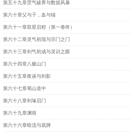
第五十九章罡气破界与数据风暴
第六十章父与子，血与锚
第六十一章双星启程（第一卷终）
第六十二章灵气初现与宗门之门
第六十三章剑气初成与灵识之眼
第六十四章八极山门
第六十五章夜谈与剑影
第六十七章蜀山道中
第六十八章剑塚启门
第六十九章渊痕
第六十六章暗流与底牌