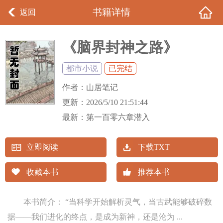
书籍详情
返回
《脑界封神之路》
都市小说
已完结
作者：
山居笔记
更新：
2026/5/10 21:51:44
最新：
第一百零六章潜入
立即阅读
下载TXT
收藏本书
推荐本书
本书简介： “当科学开始解析灵气，当古武能够破碎数
据——我们进化的终点，是成为新神，还是沦为 ...