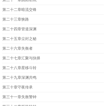
第二十二章暗流交锋
第二十三章狭路
第二十四章管道深渊
第二十五章尘封之秘
第二十六章失衡者
第二十七章汇聚与抉择
第二十八章星移斗转
第二十九章深渊共鸣
第三十章守夜传承
第三十一章失衡警钟