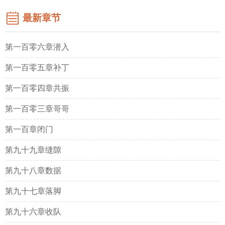
最新章节
第一百零六章潜入
第一百零五章补丁
第一百零四章共振
第一百零三章哥哥
第一百章闭门
第九十九章缝隙
第九十八章数据
第九十七章落脚
第九十六章收队