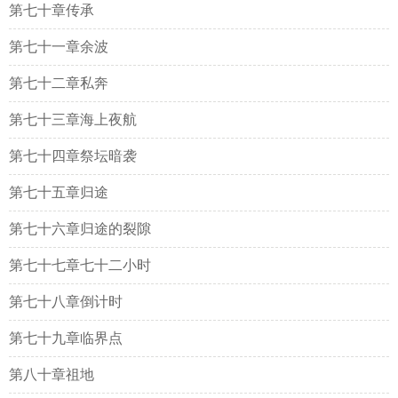
第七十章传承
第七十一章余波
第七十二章私奔
第七十三章海上夜航
第七十四章祭坛暗袭
第七十五章归途
第七十六章归途的裂隙
第七十七章七十二小时
第七十八章倒计时
第七十九章临界点
第八十章祖地