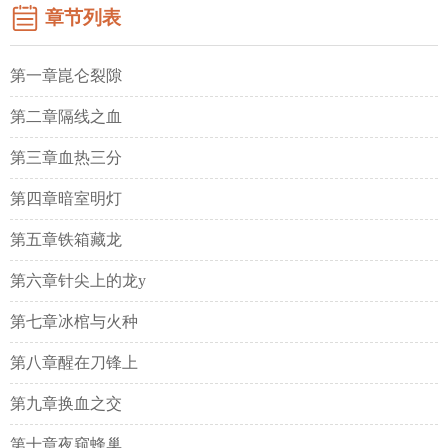
章节列表
第一章崑仑裂隙
第二章隔线之血
第三章血热三分
第四章暗室明灯
第五章铁箱藏龙
第六章针尖上的龙y
第七章冰棺与火种
第八章醒在刀锋上
第九章换血之交
第十章夜窥蜂巢