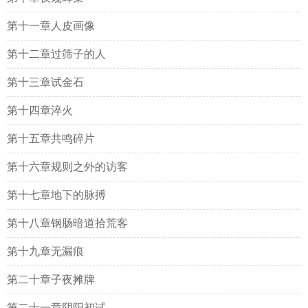
第十一章人皮画像
第十二章过筛子的人
第十三章试金石
第十四章淬火
第十五章共鸣碎片
第十六章规则之外的访客
第十七章地下的脉搏
第十八章钢肠暗道拾荒客
第十九章无漏痕
第二十章子夜摊牌
第二十一章阴阳初试