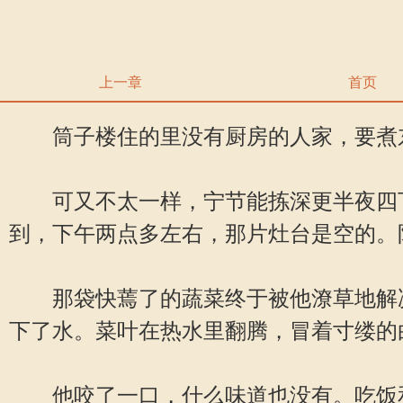
上一章
首页
筒子楼住的里没有厨房的人家，要煮东
可又不太一样，宁节能拣深更半夜四下
到，下午两点多左右，那片灶台是空的。
那袋快蔫了的蔬菜终于被他潦草地解决
下了水。菜叶在热水里翻腾，冒着寸缕的
他咬了一口，什么味道也没有。吃饭和