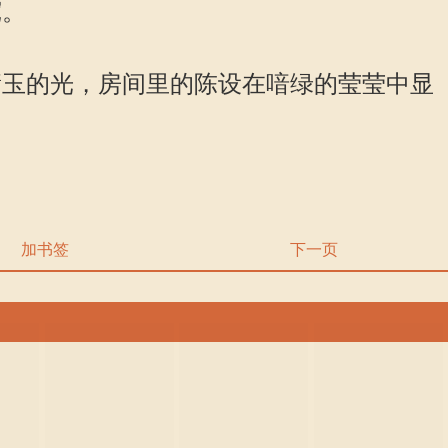
宽。
玉的光，房间里的陈设在喑绿的莹莹中显
加书签
下一页