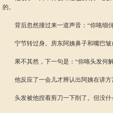
的。
背后忽然撞过来一道声音：“你咯细伢
宁节转过身。房东阿姨鼻子和嘴巴皱成
果不其然，下一句是：“你咯头发何解
他反应了一会儿才辨认出阿姨在讲方言
头发被他捏着剪刀一下削了。但没什么