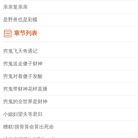
亲亲复亲亲
是野兽也是彩蝶
章节列表
穷鬼飞天奇遇记
穷鬼送走傻子财神
穷鬼对着傻子发酸
穷鬼带财神花样直播
穷鬼的全世界是财神
小媳妇望夫等君归
糟糕!摸骨算命算出死命