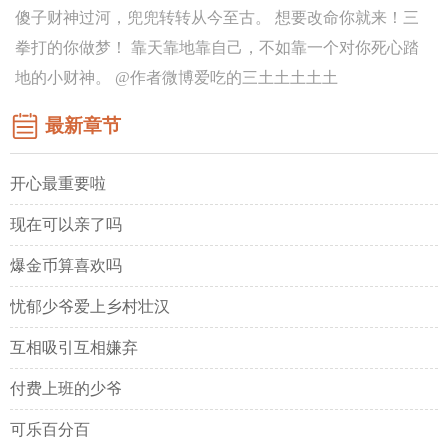
傻子财神过河，兜兜转转从今至古。 想要改命你就来！三
拳打的你做梦！ 靠天靠地靠自己，不如靠一个对你死心踏
地的小财神。 @作者微博爱吃的三土土土土土
最新章节
开心最重要啦
现在可以亲了吗
爆金币算喜欢吗
忧郁少爷爱上乡村壮汉
互相吸引互相嫌弃
付费上班的少爷
可乐百分百