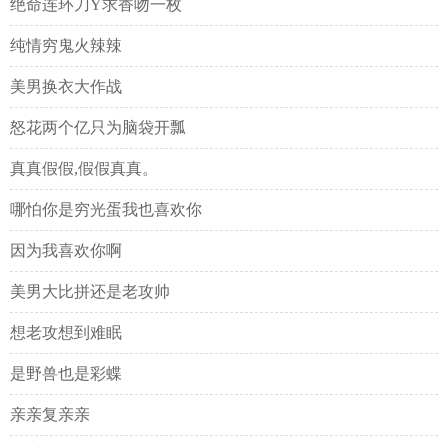
绝命连环刀Y求香吻一枚
纯情穷鬼火辣辣
美男换衣大作战
怒花两个亿只为脑袋开瓢
真真假假,假假真真。
哪怕你是穷光蛋我也喜欢你
因为我喜欢你啊
美男大比拼还是老攻帅
想老攻想到难眠
是野兽也是彩蝶
亲亲复亲亲