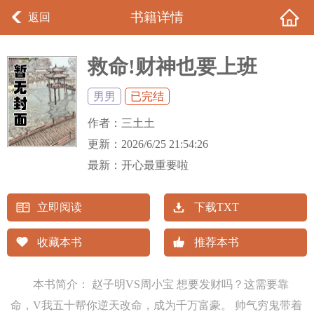
书籍详情
返回
救命!财神也要上班
男男
已完结
作者：
三土土
更新：
2026/6/25 21:54:26
最新：
开心最重要啦
立即阅读
下载TXT
收藏本书
推荐本书
本书简介： 赵子明VS周小宝 想要发财吗？这需要靠
命，V我五十帮你逆天改命，成为千万富豪。 帅气穷鬼带着