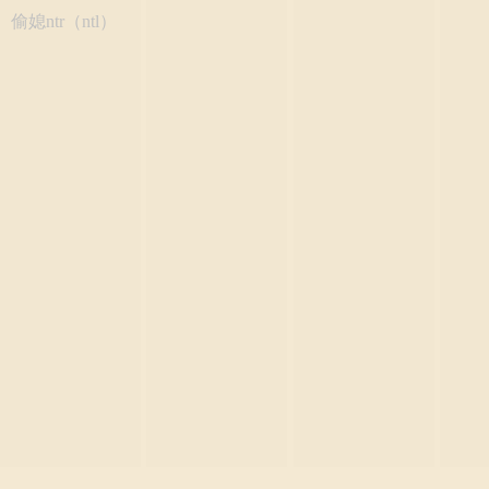
偷媳ntr（ntl）