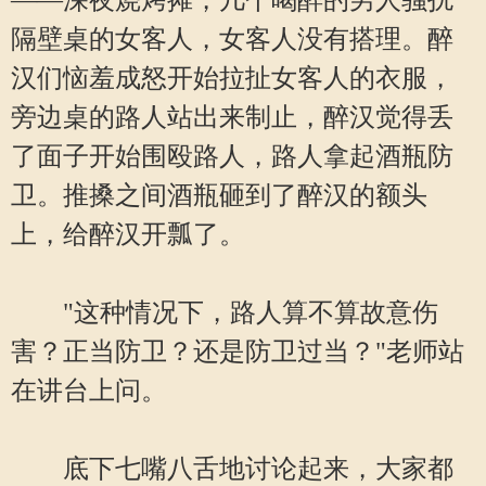
——深夜烧烤摊，几个喝醉的男人骚扰
隔壁桌的女客人，女客人没有搭理。醉
汉们恼羞成怒开始拉扯女客人的衣服，
旁边桌的路人站出来制止，醉汉觉得丢
了面子开始围殴路人，路人拿起酒瓶防
卫。推搡之间酒瓶砸到了醉汉的额头
上，给醉汉开瓢了。
"这种情况下，路人算不算故意伤
害？正当防卫？还是防卫过当？"老师站
在讲台上问。
底下七嘴八舌地讨论起来，大家都