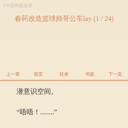
YD是终极追求
春药改造篮球帅哥公车lay (1 / 24)
上一章
首页
目录
书架
下一页
潜意识空间。
“唔唔！........”