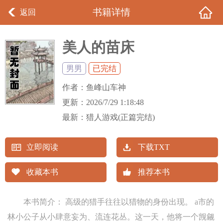
书籍详情
返回
美人的苗床
男男
已完结
作者：
鱼峰山车神
更新：
2026/7/29 1:18:48
最新：
猎人游戏(正篇完结)
立即阅读
下载TXT
收藏本书
推荐本书
本书简介： 高级的猎手往往以猎物的身份出现。 a市的
林小公子从小肆意妄为、流连花丛。这一天，他将一个觊觎