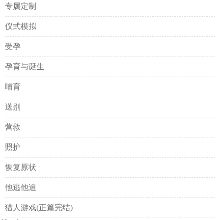
专属定制
仪式模拟
受孕
孕育与诞生
哺育
送别
营救
照护
恢复原状
他逃他追
猎人游戏(正篇完结)