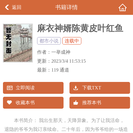
书籍详情
返回
麻衣神婿陈黄皮叶红鱼
都市小说
连载中
作者：
一举成神
更新：
2023/3/4 11:53:15
最新：
119 通道
立即阅读
下载TXT
收藏本书
推荐本书
本书简介： 我出生那天，天降异象。为了让我活命，
退隐的爷爷为我订亲续命。二十年后，因为爷爷给的一场造