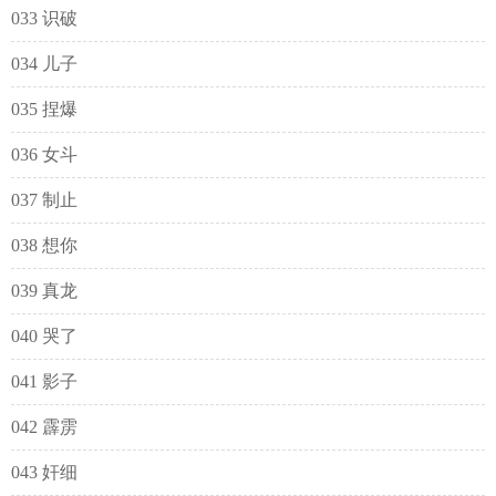
033 识破
034 儿子
035 捏爆
036 女斗
037 制止
038 想你
039 真龙
040 哭了
041 影子
042 霹雳
043 奸细