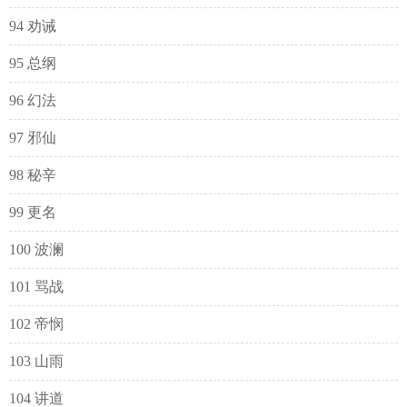
94 劝诫
95 总纲
96 幻法
97 邪仙
98 秘辛
99 更名
100 波澜
101 骂战
102 帝悯
103 山雨
104 讲道