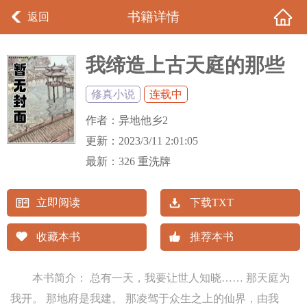
书籍详情
返回
我缔造上古天庭的那些
年
修真小说
连载中
作者：
异地他乡2
更新：
2023/3/11 2:01:05
最新：
326 重洗牌
立即阅读
下载TXT
收藏本书
推荐本书
本书简介： 总有一天，我要让世人知晓…… 那天庭为
我开。 那地府是我建。 那凌驾于众生之上的仙界，由我