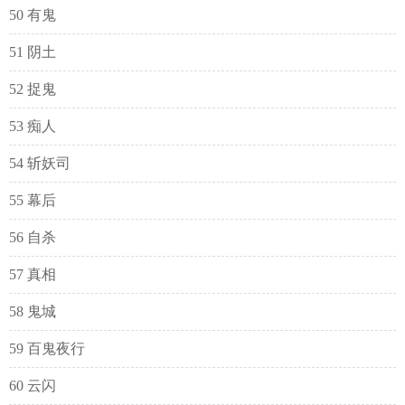
50 有鬼
51 阴土
52 捉鬼
53 痴人
54 斩妖司
55 幕后
56 自杀
57 真相
58 鬼城
59 百鬼夜行
60 云闪