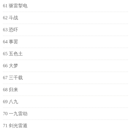
61 驱雷掣电
62 斗战
63 恐吓
64 事罢
65 五色土
66 大梦
67 三千载
68 归来
69 八九
70 一九雷劫
71 剑光雷遁