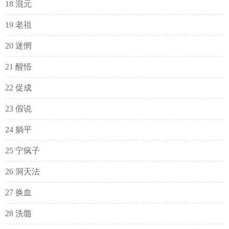
18 混元
19 老祖
20 迷惘
21 醒悟
22 促成
23 假说
24 躺平
25 宁疯子
26 洞天法
27 换血
28 洗髓