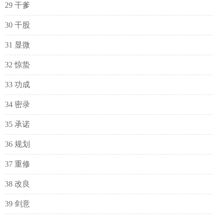
29 干爹
30 干股
31 显微
32 惊蛰
33 功成
34 密录
35 承诺
36 规划
37 重修
38 改良
39 剑意