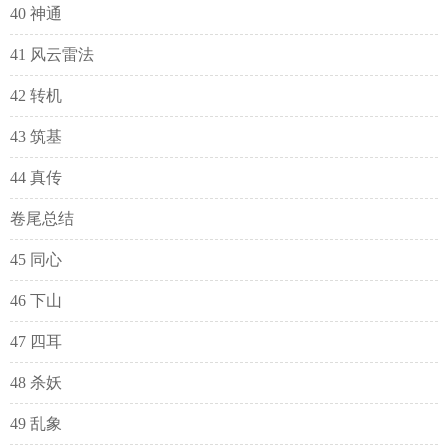
40 神通
41 风云雷法
42 转机
43 筑基
44 真传
卷尾总结
45 同心
46 下山
47 四耳
48 杀妖
49 乱象