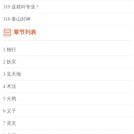
319 这就叫专业！
318 泰山封神
章节列表
1 独行
2 妖灾
3 见天地
4 术法
5 火鸦
6 义子
7 灵文