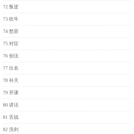
72 叛逆
73 吹牛
74 愁容
75 对症
76 创法
77 出名
78 补天
79 开课
80 讲法
81 舌战
82 洗剑