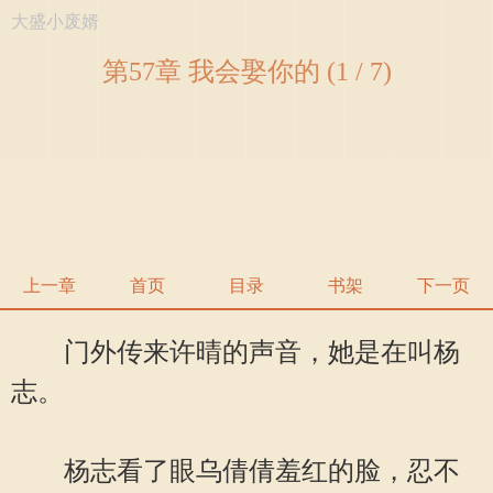
大盛小废婿
第57章 我会娶你的 (1 / 7)
上一章
首页
目录
书架
下一页
门外传来许晴的声音，她是在叫杨
志。
杨志看了眼乌倩倩羞红的脸，忍不