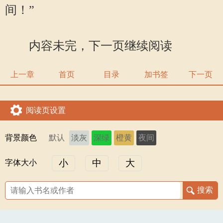
间！”
内容未完，下一页继续阅读
上一章
首页
目录
加书签
下一页
阅读页设置
背景颜色
默认
淡灰
深绿
橙黄
夜间
小
中
大
字体大小