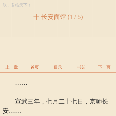
朕，君临天下！
十 长安面馆 (1 / 5)
上一章
首页
目录
书架
下一页
……
宣武三年，七月二十七日，京师长
安……