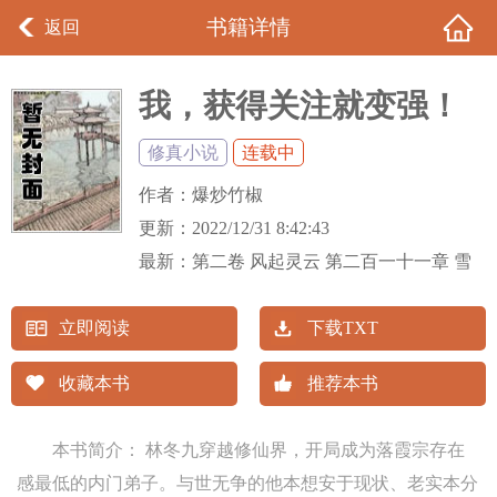
书籍详情
返回
我，获得关注就变强！
修真小说
连载中
作者：
爆炒竹椒
更新：
2022/12/31 8:42:43
最新：
第二卷 风起灵云 第二百一十一章 雪
停风暂歇（大结局）
立即阅读
下载TXT
收藏本书
推荐本书
本书简介： 林冬九穿越修仙界，开局成为落霞宗存在
感最低的内门弟子。与世无争的他本想安于现状、老实本分