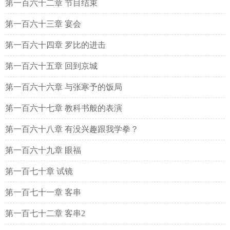
第一百六十二章 节目结束
第一百六十三章 宴会
第一百六十四章 罗比的进击
第一百六十五章 回到京城
第一百六十六章 与张寒予的饭局
第一百六十七章 教科书般的表演
第一百六十八章 有没兴趣跟我学拳？
第一百六十九章 眼福
第一百七十章 试镜
第一百七十一章 客串
第一百七十二章 客串2