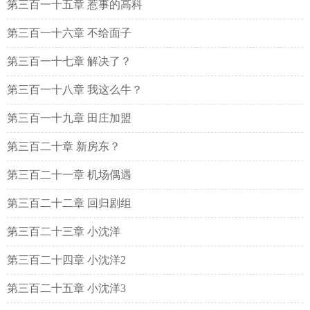
第三百一十五章 惹事的高科
第三百一十六章 不给面子
第三百一十七章 解决了？
第三百一十八章 我这么牛？
第三百一十九章 田庄加盟
第三百二十章 新房东？
第三百二十一章 机场偶遇
第三百二十二章 回归剧组
第三百二十三章 小沈洋
第三百二十四章 小沈洋2
第三百二十五章 小沈洋3