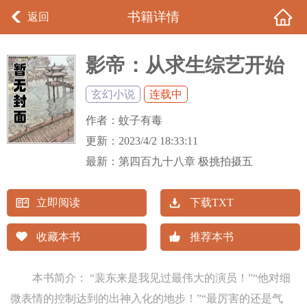
书籍详情
返回
影帝：从求生综艺开始
翻红
玄幻小说
连载中
作者：
蚊子有毒
更新：
2023/4/2 18:33:11
最新：
第四百九十八章 极挑拍摄五
立即阅读
下载TXT
收藏本书
推荐本书
本书简介： “裴东来是我见过最伟大的演员！”“他对细
微表情的控制达到的出神入化的地步！”“最厉害的还是气