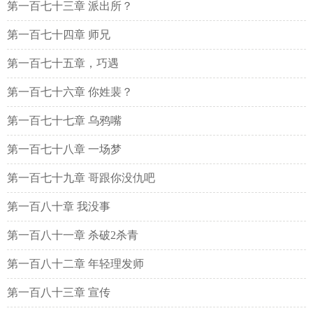
第一百七十三章 派出所？
第一百七十四章 师兄
第一百七十五章，巧遇
第一百七十六章 你姓裴？
第一百七十七章 乌鸦嘴
第一百七十八章 一场梦
第一百七十九章 哥跟你没仇吧
第一百八十章 我没事
第一百八十一章 杀破2杀青
第一百八十二章 年轻理发师
第一百八十三章 宣传