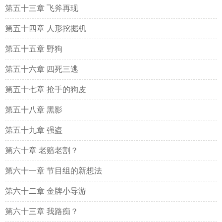
第五十三章 飞斧再现
第五十四章 人形挖掘机
第五十五章 野狗
第五十六章 四死三逃
第五十七章 抢手的狗皮
第五十八章 黑影
第五十九章 强盗
第六十章 老赔老割？
第六十一章 节目组的新想法
第六十二章 金牌小导游
第六十三章 我路痴？