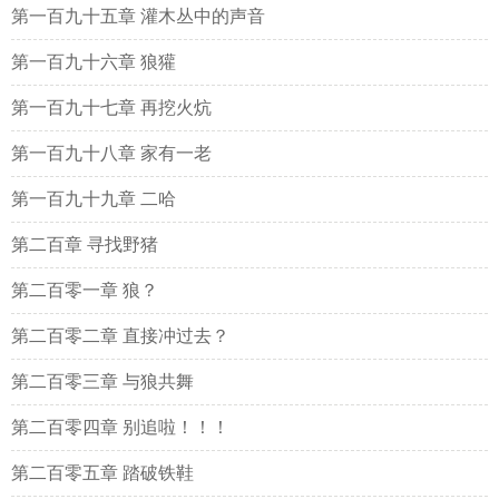
第一百九十五章 灌木丛中的声音
第一百九十六章 狼獾
第一百九十七章 再挖火炕
第一百九十八章 家有一老
第一百九十九章 二哈
第二百章 寻找野猪
第二百零一章 狼？
第二百零二章 直接冲过去？
第二百零三章 与狼共舞
第二百零四章 别追啦！！！
第二百零五章 踏破铁鞋