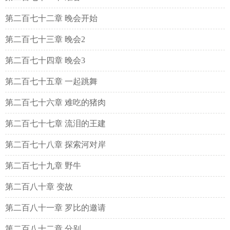
第二百七十二章 晚会开始
第二百七十三章 晚会2
第二百七十四章 晚会3
第二百七十五章 一起跳舞
第二百七十六章 难吃的猪肉
第二百七十七章 流泪的王建
第二百七十八章 探索河对岸
第二百七十九章 野牛
第二百八十章 变故
第二百八十一章 罗比的邀请
第二百八十二章 分别