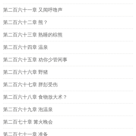
第二百六十一章 又闻呼噜声
第二百六十二章 熊？
第二百六十三章 熟睡的棕熊
第二百六十四章 温泉
第二百六十五章 劝你少管闲事
第二百六十六章 野猪
第二百六十七章 胖彭受伤
第二百六十八章 食物放大术？
第二百六十九章 泡温泉
第二百七十章 篝火晚会
第二百七十一章 准备