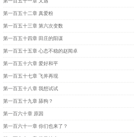
第一百五十一章 又遇
第一百五十二章 真爱粉
第一百五十三章 第六次变数
第一百五十四章 田庄的阳谋
第一百五十五章 心态不稳的赵闻卓
第一百五十六章 爱好和平
第一百五十七章 飞斧再现
第一百五十八章 我想试试
第一百五十九章 舔狗？
第一百六十章 原因
第一百六十一章 你们也来了？