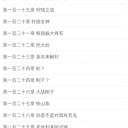
第一百一十九章 狩猎之战
第一百二十章 狩猎女神
第一百二十一章 唯我杨大将军
第一百二十二章 挖火炕
第一百二十三章 裴东来解封
第一百二十四章 蛇？
第一百二十四章 刚子？
第一百二十六章 大战刚子
第一百二十七章 铁山靠
第一百二十八章 你是不是对我有意见
第一百二十九章 意外到来的试镜