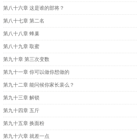
第八十六章 这是谁的部将？
第八十七章 第二名
第八十八章 蜂巢
第八十九章 取蜜
第九十章 第三次变数
第九十一章 你可以做你想做的
第九十二章 能问候你家长裴么？
第九十三章 解锁
第九十四章 五斤
第九十五章 换面粉
第九十六章 就差一点