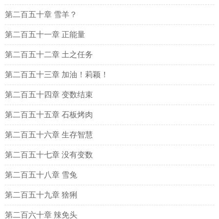
第二百五十章 雪羊？
第二百五十一章 正能量
第二百五十二章 土之任务
第二百五十三章 加油！莉颖！
第二百五十四章 变数结束
第二百五十五章 石板烤肉
第二百五十六章 生存智慧
第二百五十七章 没有变数
第二百五十八章 雪兔
第二百五十九章 猞猁
第二百六十章 辣免头