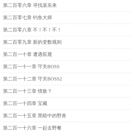
第二百零六章 寻找裴东来
第二百零七章 钓鱼大师
第二百零八章 不！不！不！
第二百零九章 新的变数规则
第二百一十章 遭遇驼鹿
第二百一十一章 守关BOSS
第二百一十二章 守关BOSS2
第二百一十三章 情敌？
第二百一十四章 宝藏
第二百一十五章 黑暗中的野兽
第二百一十六章 一起去野餐