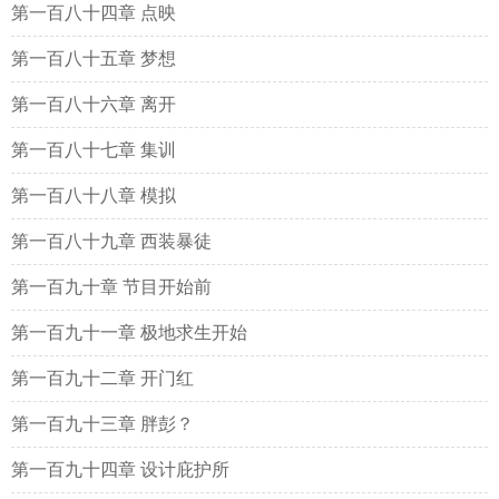
第一百八十四章 点映
第一百八十五章 梦想
第一百八十六章 离开
第一百八十七章 集训
第一百八十八章 模拟
第一百八十九章 西装暴徒
第一百九十章 节目开始前
第一百九十一章 极地求生开始
第一百九十二章 开门红
第一百九十三章 胖彭？
第一百九十四章 设计庇护所