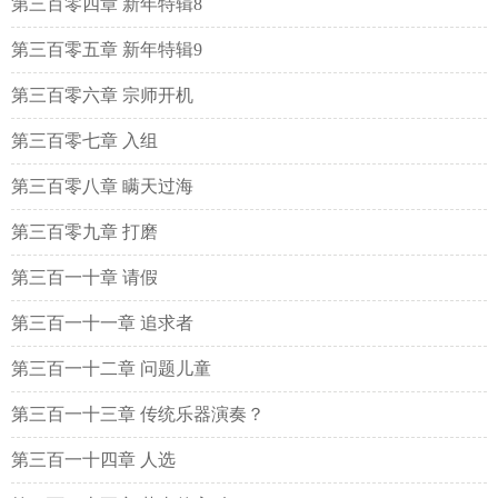
第三百零四章 新年特辑8
第三百零五章 新年特辑9
第三百零六章 宗师开机
第三百零七章 入组
第三百零八章 瞒天过海
第三百零九章 打磨
第三百一十章 请假
第三百一十一章 追求者
第三百一十二章 问题儿童
第三百一十三章 传统乐器演奏？
第三百一十四章 人选