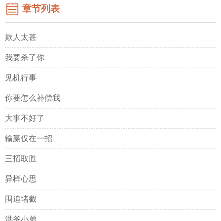
章节列表
欺人太甚
我要杀了你
见机行事
你要怎么补偿我
大事不好了
输赢仅在一招
三招取胜
异样心思
围追堵截
洪爷小弟