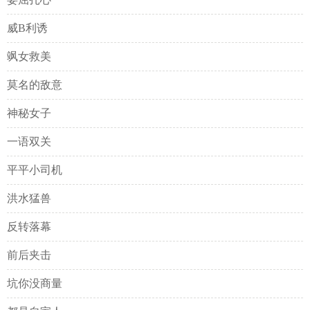
威B利诱
飒女救美
莫名的敌意
神秘女子
一语双关
平平小司机
洪水猛兽
反转落幕
前后夹击
坑你没商量