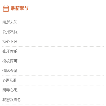
最新章节
闻所未闻
公报私仇
痴心不改
张牙舞爪
模棱两可
情比金坚
Y哭无泪
阴毒心思
我想跟着你