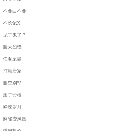
不要白不要
不长记X
见了鬼了？
脸大如镜
任君采撷
打劫唐家
搬空别墅
废了命根
峥嵘岁月
麻雀变凤凰
委屈扎心