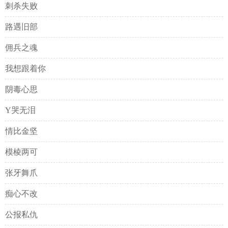
刺杀失败
路遇旧部
佣兵之魂
我想跟着你
阴毒心思
Y哭无泪
情比金坚
模棱两可
张牙舞爪
痴心不改
公报私仇