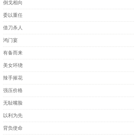
倒戈相向
委以重任
借刀杀人
鸿门宴
有备而来
美女环绕
辣手摧花
强压价格
无耻嘴脸
以利为先
背负使命