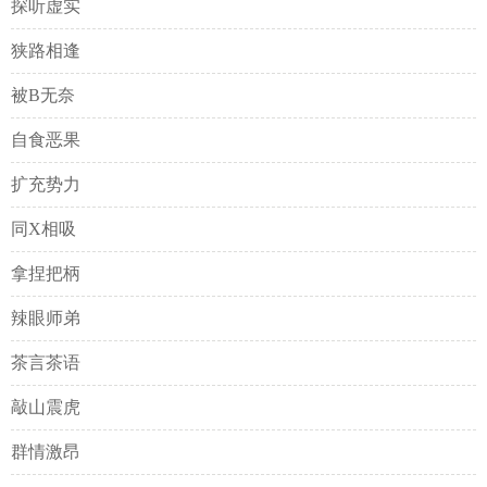
探听虚实
狭路相逢
被B无奈
自食恶果
扩充势力
同X相吸
拿捏把柄
辣眼师弟
茶言茶语
敲山震虎
群情激昂