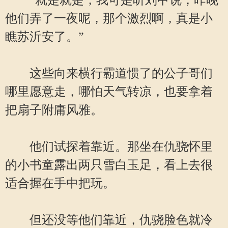
“就是就是，我可是听刘甲说，昨晚
他们弄了一夜呢，那个激烈啊，真是小
瞧苏沂安了。”
这些向来横行霸道惯了的公子哥们
哪里愿意走，哪怕天气转凉，也要拿着
把扇子附庸风雅。
他们试探着靠近。那坐在仇骁怀里
的小书童露出两只雪白玉足，看上去很
适合握在手中把玩。
但还没等他们靠近，仇骁脸色就冷