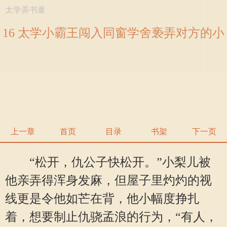
太学弄书童
16 太学小霸王闯入同窗学舍亵弄对方的小
书童 (1 / 5)
上一章
首页
目录
书架
下一页
“松开，仇公子快松开。”小梨儿被
他亲弄得浑身发麻，但屋子里灼灼的视
线更是令他如芒在背，他小幅度挣扎
着，想要制止仇骁孟浪的行为，“有人，